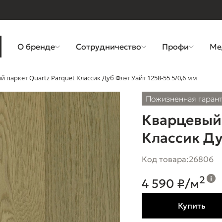
О бренде
Сотрудничество
Профи
Ме
 паркет Quartz Parquet Классик Дуб Флэт Уайт 1258-55 5/0,6 мм
Пожизненная гаран
Кварцевый 
Классик Ду
Код товара:
26806
2
4 590 ₽/м
Купить