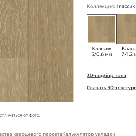
Коллекция:
Классик
Классик
Класс
5/0,6 мм
7/1,2
3D-подбор пола
Скачать 3D-текстур
отличаться от фото.
ства кварцевого паркета
Калькулятор укладки