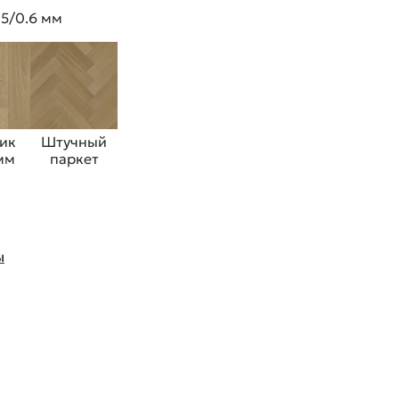
 5/0.6 мм
ик
Штучный
 мм
паркет
ы