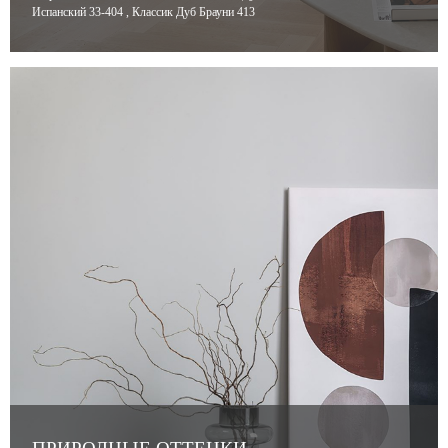
Испанский 33-404 , Классик Дуб Брауни 413