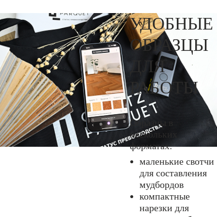
УДОБНЫЕ
ОБРАЗЦЫ
ДЛЯ
РАБОТЫ
Образцы в
нескольких
форматах:
маленькие свотчи
для составления
мудбордов
компактные
нарезки для